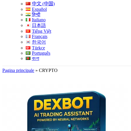
中文 (中国)
Español
हिन्दी
Italiano
日本語
Tiếng Việt
Français
한국어
Türkçe
Português
বাংলা
Pagina principale
»
CRYPTO