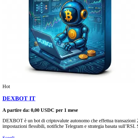
Hot
DEXBOT IT
A partire da:
0,00
USDC
per 1 mese
DEXBOT è un bot di criptovalute autonomo che effettua transazioni 24
impostazioni flessibili, notifiche Telegram e strategia basata sull’RS
Questo
Scegli