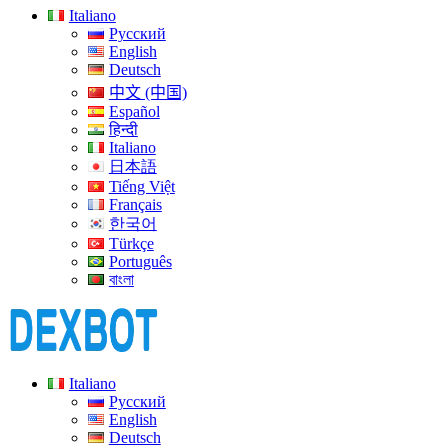
Italiano
Русский
English
Deutsch
中文 (中国)
Español
हिन्दी
Italiano
日本語
Tiếng Việt
Français
한국어
Türkçe
Português
বাংলা
Italiano
Русский
English
Deutsch