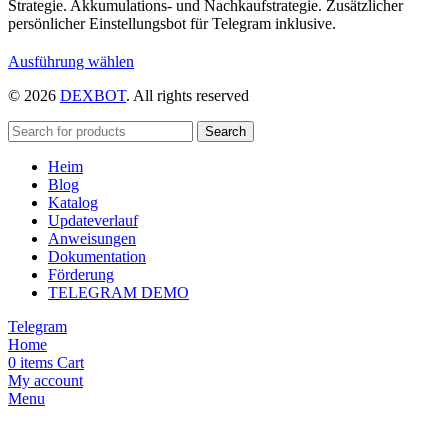
Strategie. Akkumulations- und Nachkaufstrategie. Zusätzlicher
persönlicher Einstellungsbot für Telegram inklusive.
Dieses
Ausführung wählen
Produkt
© 2026
DEXBOT
. All rights reserved
weist
mehrere
Varianten
Search
auf.
Heim
Die
Blog
Optionen
Katalog
können
Updateverlauf
auf
Anweisungen
der
Dokumentation
Produktseite
Förderung
gewählt
TELEGRAM DEMO
werden
Telegram
Home
0
items
Cart
My account
Menu