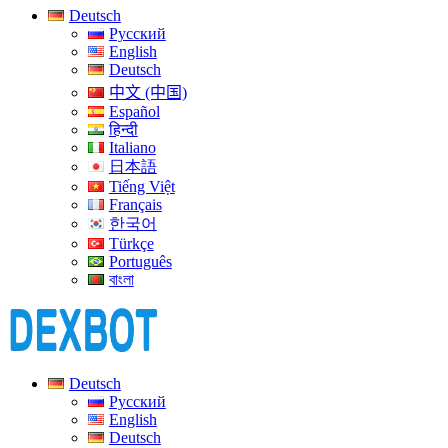
Deutsch
Русский
English
Deutsch
中文 (中国)
Español
हिन्दी
Italiano
日本語
Tiếng Việt
Français
한국어
Türkçe
Português
বাংলা
Deutsch
Русский
English
Deutsch