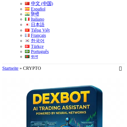
中文 (中国)
Español
हिन्दी
Italiano
日本語
Tiếng Việt
Français
한국어
Türkçe
Português
বাংলা
Startseite
»
CRYPTO