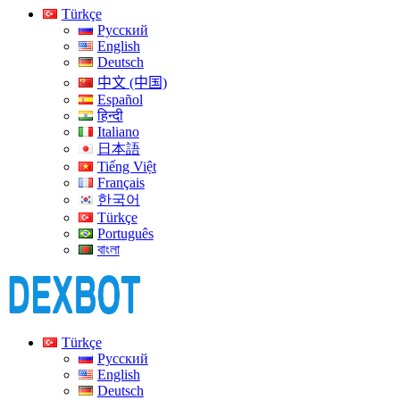
Türkçe
Русский
English
Deutsch
中文 (中国)
Español
हिन्दी
Italiano
日本語
Tiếng Việt
Français
한국어
Türkçe
Português
বাংলা
Türkçe
Русский
English
Deutsch