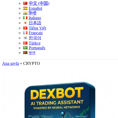
中文 (中国)
Español
हिन्दी
Italiano
日本語
Tiếng Việt
Français
한국어
Türkçe
Português
বাংলা
Ana sayfa
»
CRYPTO