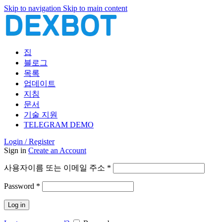
Skip to navigation
Skip to main content
집
블로그
목록
업데이트
지침
문서
기술 지원
TELEGRAM DEMO
Login / Register
Sign in
Create an Account
필
사용자이름 또는 이메일 주소
*
수
필
Password
*
항
수
목
Log in
항
목