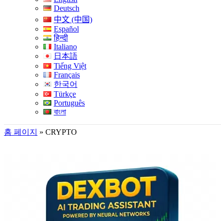
Deutsch
中文 (中国)
Español
हिन्दी
Italiano
日本語
Tiếng Việt
Français
한국어
Türkçe
Português
বাংলা
홈 페이지
»
CRYPTO