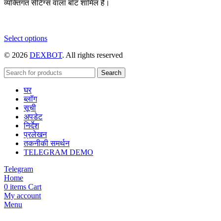
व्यक्तिगत सेटिंग्स वाला बॉट शामिल है।
This
Select options
product
© 2026
DEXBOT
. All rights reserved
has
multiple
variants.
Search
The
घर
options
ब्लॉग
may
सूची
be
अपडेट
chosen
निर्देश
on
प्रलेखन
the
तकनीकी समर्थन
product
TELEGRAM DEMO
page
Telegram
Home
0
items
Cart
My account
Menu