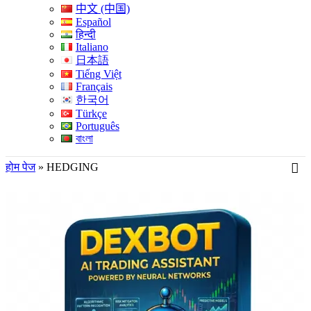
中文 (中国)
Español
हिन्दी
Italiano
日本語
Tiếng Việt
Français
한국어
Türkçe
Português
বাংলা
होम पेज
»
HEDGING