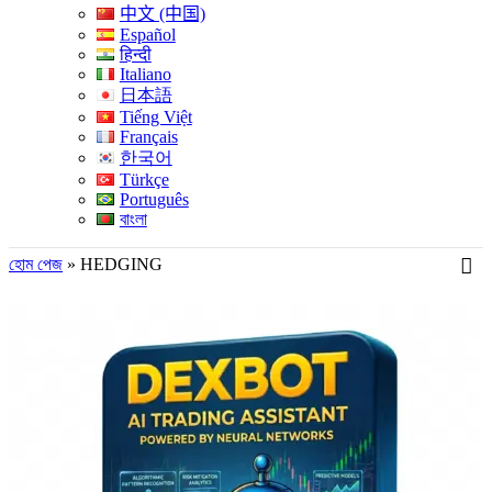
中文 (中国)
Español
हिन्दी
Italiano
日本語
Tiếng Việt
Français
한국어
Türkçe
Português
বাংলা
হোম পেজ
»
HEDGING