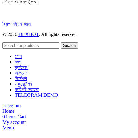
সেটিংস বট অন্তর্ভুক্ত।
এই
বিকল্প নির্বাচন করুন
পণ্যটির
© 2026
DEXBOT
. All rights reserved
একাধিক
রূপ
রয়েছে।
Search
বিকল্পগুলো
হোম
পণ্য
ব্লগ
পাতায়
ক্যাটালগ
বেছে
আপডেট
নেওয়া
নির্দেশনা
যেতে
ডকুমেন্টেশন
পারে।
কারিগরি সহায়তা
TELEGRAM DEMO
Telegram
Home
0
items
Cart
My account
Menu