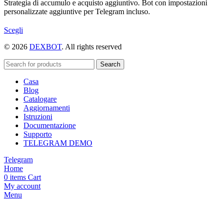
Strategia di accumulo e acquisto aggiuntivo. Bot con impostazioni
personalizzate aggiuntive per Telegram incluso.
Questo
Scegli
prodotto
© 2026
DEXBOT
. All rights reserved
ha
più
varianti.
Search
Le
Casa
opzioni
Blog
possono
Catalogare
essere
Aggiornamenti
scelte
Istruzioni
nella
Documentazione
pagina
Supporto
del
TELEGRAM DEMO
prodotto
Telegram
Home
0
items
Cart
My account
Menu