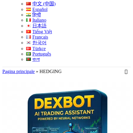
中文 (中国)
Español
हिन्दी
Italiano
日本語
Tiếng Việt
Français
한국어
Türkçe
Português
বাংলা
Pagina principale
»
HEDGING