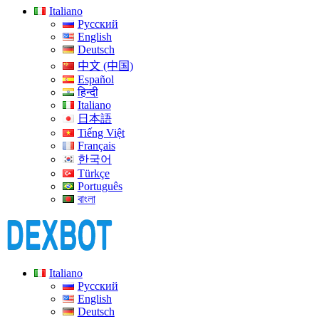
Italiano
Русский
English
Deutsch
中文 (中国)
Español
हिन्दी
Italiano
日本語
Tiếng Việt
Français
한국어
Türkçe
Português
বাংলা
Italiano
Русский
English
Deutsch