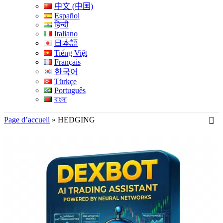
中文 (中国)
Español
हिन्दी
Italiano
日本語
Tiếng Việt
Français
한국어
Türkçe
Português
বাংলা
Page d’accueil
»
HEDGING