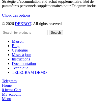
Stratégie d’accumulation et d’achat supplémentaire. Bot de
paramètres personnels supplémentaires pour Telegram inclus.
Ce
Choix des options
produit
© 2026
DEXBOT
. All rights reserved
a
plusieurs
variations.
Search
Les
Maison
options
Blog
peuvent
Catalogue
être
Mises à jour
choisies
Instructions
sur
Documentation
la
Technique
page
TELEGRAM DEMO
du
produit
Telegram
Home
0
items
Cart
My account
Menu