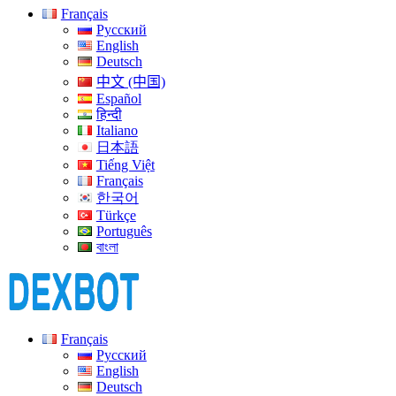
Français
Русский
English
Deutsch
中文 (中国)
Español
हिन्दी
Italiano
日本語
Tiếng Việt
Français
한국어
Türkçe
Português
বাংলা
Français
Русский
English
Deutsch