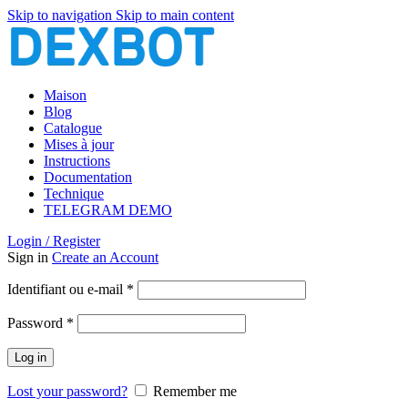
Skip to navigation
Skip to main content
Maison
Blog
Catalogue
Mises à jour
Instructions
Documentation
Technique
TELEGRAM DEMO
Login / Register
Sign in
Create an Account
Obligatoire
Identifiant ou e-mail
*
Obligatoire
Password
*
Log in
Lost your password?
Remember me