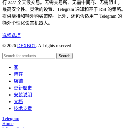
行 24/7 全天候交易。无需交易所、无需中间商、无需阻止。
最高安全性、灵活的设置、Telegram 通知和基于 RSI 的策略。
提供增持和额外购买策略。此外，还包含适用于 Telegram 的
额外个性化设置机器人。
本
选择选项
产
© 2026
DEXBOT
. All rights reserved
品
有
Search
多
家
种
博客
变
店铺
体。
更新歷史
可
安装说明
在
文档
产
技术支援
品
页
Telegram
Home
面