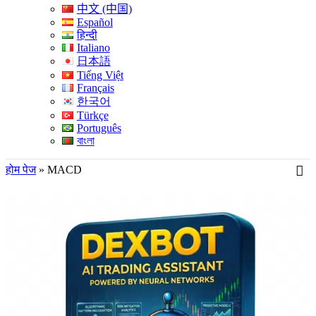
中文 (中国)
Español
हिन्दी
Italiano
日本語
Tiếng Việt
Français
한국어
Türkçe
Português
বাংলা
होम पेज
»
MACD