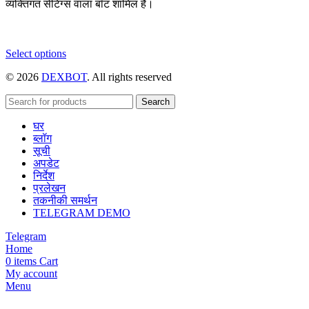
व्यक्तिगत सेटिंग्स वाला बॉट शामिल है।
This
Select options
product
© 2026
DEXBOT
. All rights reserved
has
multiple
variants.
Search
The
घर
options
ब्लॉग
may
सूची
be
अपडेट
chosen
निर्देश
on
प्रलेखन
the
तकनीकी समर्थन
product
TELEGRAM DEMO
page
Telegram
Home
0
items
Cart
My account
Menu