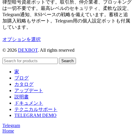
律型暗号資産ボットです。取引所、仲介業者、ブロッキング
は一切不要です。最高レベルのセキュリティ、柔軟な設定、
Telegram通知、RSIベースの戦略を備えています。蓄積と追
加購入戦略もサポート。Telegram用の個人設定ボットも付属
しています。
こ
オプションを選択
の
© 2026
DEXBOT
. All rights reserved
商
品
Search
に
は
家
複
ブログ
数
カタログ
の
アップデート
バ
説明書
リ
ドキュメント
エ
テクニカルサポート
ー
TELEGRAM DEMO
シ
Telegram
ョ
Home
ン