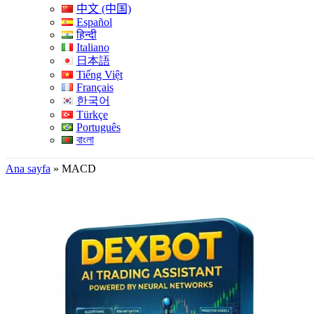
中文 (中国)
Español
हिन्दी
Italiano
日本語
Tiếng Việt
Français
한국어
Türkçe
Português
বাংলা
Ana sayfa
»
MACD