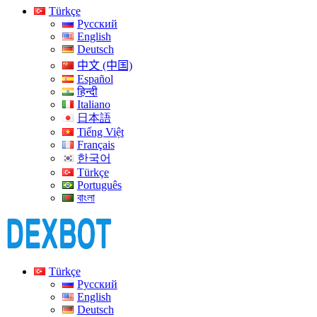
Türkçe
Русский
English
Deutsch
中文 (中国)
Español
हिन्दी
Italiano
日本語
Tiếng Việt
Français
한국어
Türkçe
Português
বাংলা
Türkçe
Русский
English
Deutsch