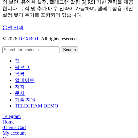
의 보안, 유연한 설정, 텔레그램 알림 및 RSI 기반 전략을 제공
합니다. 누적 및 추가 매수 전략이 가능하며, 텔레그램용 개인
설정 봇이 추가로 포함되어 있습니다.
여
옵션 선택
러
© 2026
DEXBOT
. All rights reserved
상
품
Search
옵
션
집
이
블로그
이
목록
상
업데이트
품
지침
에
문서
있
기술 지원
습
TELEGRAM DEMO
니
Telegram
다.
Home
상
0
items
Cart
품
My account
페