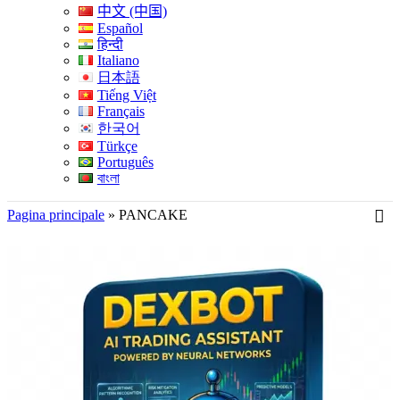
中文 (中国)
Español
हिन्दी
Italiano
日本語
Tiếng Việt
Français
한국어
Türkçe
Português
বাংলা
Pagina principale
»
PANCAKE