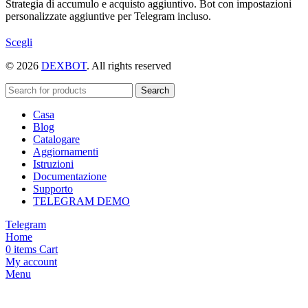
Strategia di accumulo e acquisto aggiuntivo. Bot con impostazioni
personalizzate aggiuntive per Telegram incluso.
Questo
Scegli
prodotto
© 2026
DEXBOT
. All rights reserved
ha
più
varianti.
Search
Le
Casa
opzioni
Blog
possono
Catalogare
essere
Aggiornamenti
scelte
Istruzioni
nella
Documentazione
pagina
Supporto
del
TELEGRAM DEMO
prodotto
Telegram
Home
0
items
Cart
My account
Menu