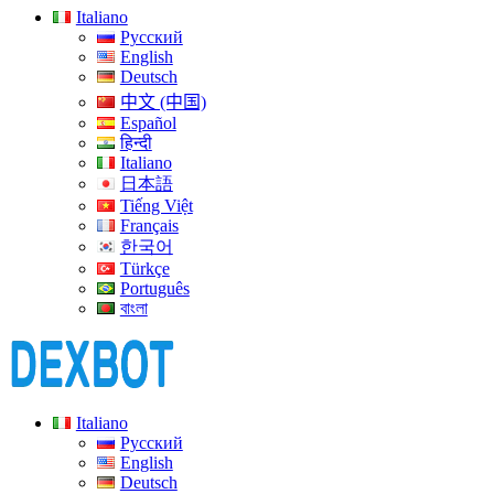
Italiano
Русский
English
Deutsch
中文 (中国)
Español
हिन्दी
Italiano
日本語
Tiếng Việt
Français
한국어
Türkçe
Português
বাংলা
Italiano
Русский
English
Deutsch