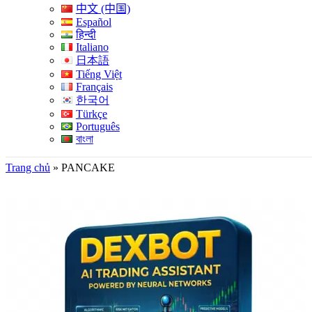
中文 (中国)
Español
हिन्दी
Italiano
日本語
Tiếng Việt
Français
한국어
Türkçe
Português
বাংলা
Trang chủ
»
PANCAKE