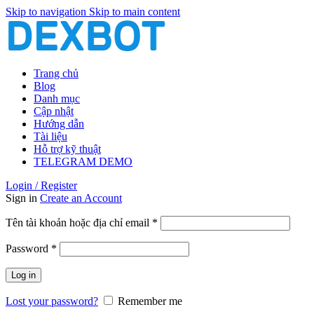
Skip to navigation
Skip to main content
Trang chủ
Blog
Danh mục
Cập nhật
Hướng dẫn
Tài liệu
Hỗ trợ kỹ thuật
TELEGRAM DEMO
Login / Register
Sign in
Create an Account
Bắt
Tên tài khoản hoặc địa chỉ email
*
buộc
Bắt
Password
*
buộc
Log in
Lost your password?
Remember me