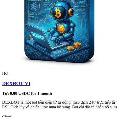
Hot
DEXBOT VI
Từ:
0,00
USDC
for 1 month
DEXBOT là một bot tiền điện tử tự động, giao dịch 24/7 trực tiếp từ 
RSI. Tích lũy và chiến lược mua bổ sung. Bot cài đặt cá nhân bổ s
Sản
Chọn