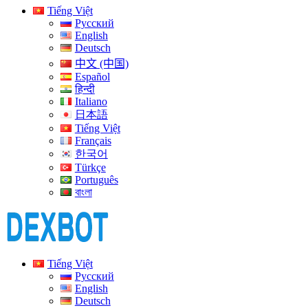
Tiếng Việt
Русский
English
Deutsch
中文 (中国)
Español
हिन्दी
Italiano
日本語
Tiếng Việt
Français
한국어
Türkçe
Português
বাংলা
Tiếng Việt
Русский
English
Deutsch