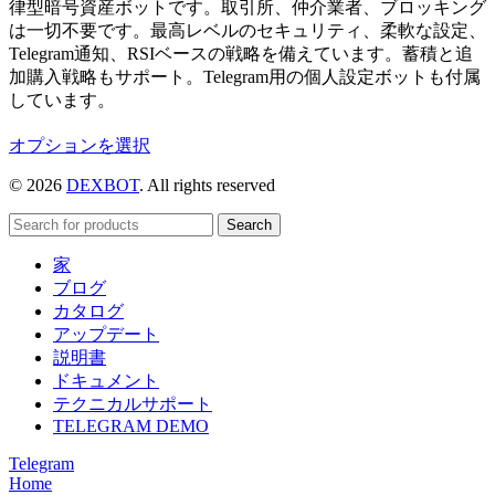
律型暗号資産ボットです。取引所、仲介業者、ブロッキング
は一切不要です。最高レベルのセキュリティ、柔軟な設定、
Telegram通知、RSIベースの戦略を備えています。蓄積と追
加購入戦略もサポート。Telegram用の個人設定ボットも付属
しています。
こ
オプションを選択
の
© 2026
DEXBOT
. All rights reserved
商
品
Search
に
は
家
複
ブログ
数
カタログ
の
アップデート
バ
説明書
リ
ドキュメント
エ
テクニカルサポート
ー
TELEGRAM DEMO
シ
Telegram
ョ
Home
ン