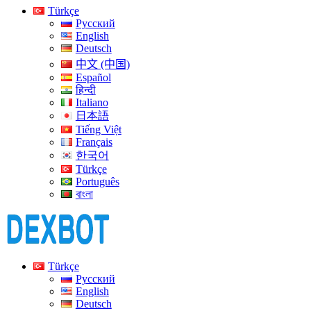
Türkçe
Русский
English
Deutsch
中文 (中国)
Español
हिन्दी
Italiano
日本語
Tiếng Việt
Français
한국어
Türkçe
Português
বাংলা
Türkçe
Русский
English
Deutsch