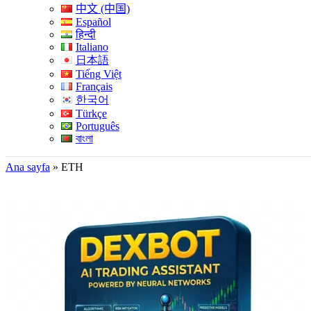
中文 (中国)
Español
हिन्दी
Italiano
日本語
Tiếng Việt
Français
한국어
Türkçe
Português
বাংলা
Ana sayfa
»
ETH