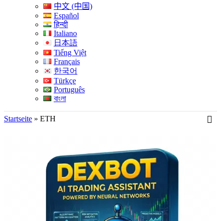
中文 (中国)
Español
हिन्दी
Italiano
日本語
Tiếng Việt
Français
한국어
Türkçe
Português
বাংলা
Startseite
»
ETH