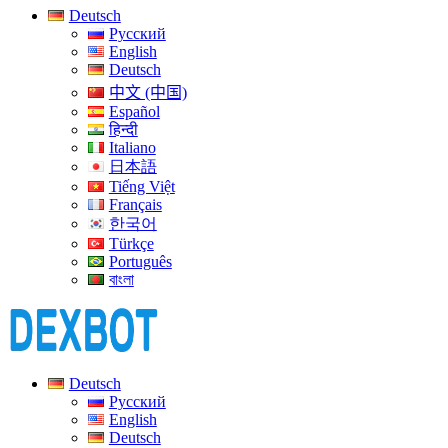
Deutsch
Русский
English
Deutsch
中文 (中国)
Español
हिन्दी
Italiano
日本語
Tiếng Việt
Français
한국어
Türkçe
Português
বাংলা
Deutsch
Русский
English
Deutsch