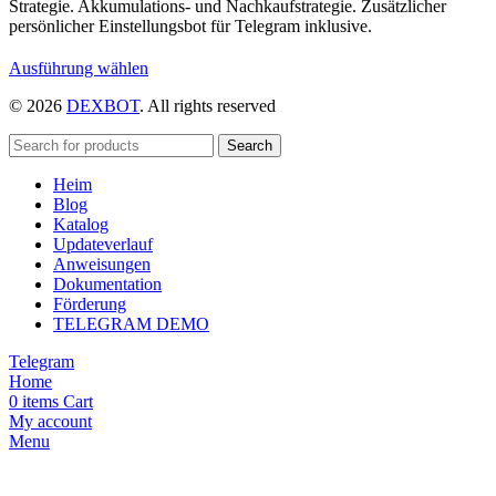
Strategie. Akkumulations- und Nachkaufstrategie. Zusätzlicher
persönlicher Einstellungsbot für Telegram inklusive.
Dieses
Ausführung wählen
Produkt
© 2026
DEXBOT
. All rights reserved
weist
mehrere
Varianten
Search
auf.
Heim
Die
Blog
Optionen
Katalog
können
Updateverlauf
auf
Anweisungen
der
Dokumentation
Produktseite
Förderung
gewählt
TELEGRAM DEMO
werden
Telegram
Home
0
items
Cart
My account
Menu