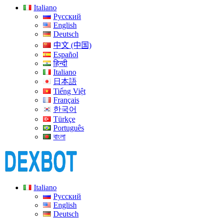
Italiano
Русский
English
Deutsch
中文 (中国)
Español
हिन्दी
Italiano
日本語
Tiếng Việt
Français
한국어
Türkçe
Português
বাংলা
Italiano
Русский
English
Deutsch