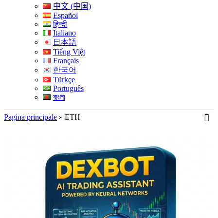
中文 (中国)
Español
हिन्दी
Italiano
日本語
Tiếng Việt
Français
한국어
Türkçe
Português
বাংলা
Pagina principale
»
ETH