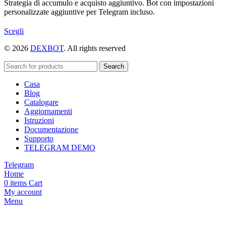
Strategia di accumulo e acquisto aggiuntivo. Bot con impostazioni
personalizzate aggiuntive per Telegram incluso.
Questo
Scegli
prodotto
© 2026
DEXBOT
. All rights reserved
ha
più
varianti.
Search
Le
Casa
opzioni
Blog
possono
Catalogare
essere
Aggiornamenti
scelte
Istruzioni
nella
Documentazione
pagina
Supporto
del
TELEGRAM DEMO
prodotto
Telegram
Home
0
items
Cart
My account
Menu