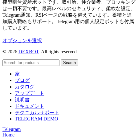
律型暗号資産ボットです。取引所、仲介業者、ブロッキング
は一切不要です。最高レベルのセキュリティ、柔軟な設定、
Telegram通知、RSIベースの戦略を備えています。蓄積と追
加購入戦略もサポート。Telegram用の個人設定ボットも付属
しています。
こ
オプションを選択
の
© 2026
DEXBOT
. All rights reserved
商
品
Search
に
は
家
複
ブログ
数
カタログ
の
アップデート
バ
説明書
リ
ドキュメント
エ
テクニカルサポート
ー
TELEGRAM DEMO
シ
Telegram
ョ
Home
ン