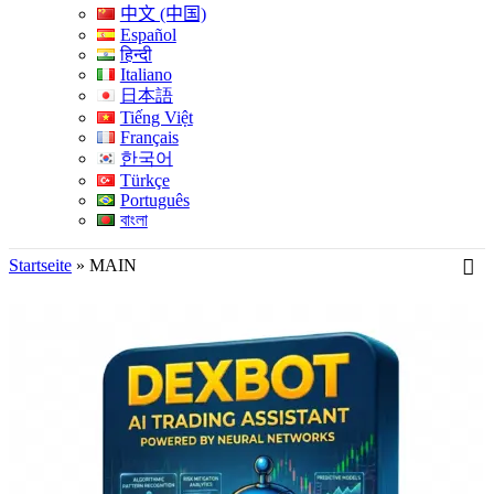
中文 (中国)
Español
हिन्दी
Italiano
日本語
Tiếng Việt
Français
한국어
Türkçe
Português
বাংলা
Startseite
»
MAIN