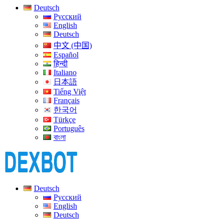
Deutsch
Русский
English
Deutsch
中文 (中国)
Español
हिन्दी
Italiano
日本語
Tiếng Việt
Français
한국어
Türkçe
Português
বাংলা
Deutsch
Русский
English
Deutsch