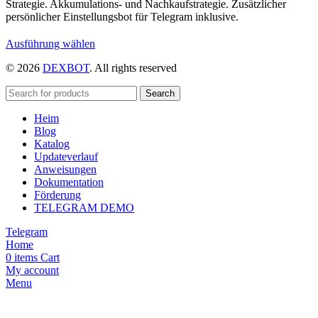
Strategie. Akkumulations- und Nachkaufstrategie. Zusätzlicher
persönlicher Einstellungsbot für Telegram inklusive.
Dieses
Ausführung wählen
Produkt
© 2026
DEXBOT
. All rights reserved
weist
mehrere
Varianten
Search
auf.
Heim
Die
Blog
Optionen
Katalog
können
Updateverlauf
auf
Anweisungen
der
Dokumentation
Produktseite
Förderung
gewählt
TELEGRAM DEMO
werden
Telegram
Home
0
items
Cart
My account
Menu