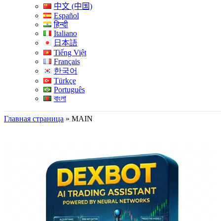
中文 (中国)
Español
हिन्दी
Italiano
日本語
Tiếng Việt
Français
한국어
Türkçe
Português
বাংলা
Главная страница
»
MAIN