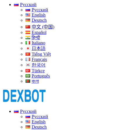
Русский
Русский
English
Deutsch
中文 (中国)
Español
हिन्दी
Italiano
日本語
Tiếng Việt
Français
한국어
Türkçe
Português
বাংলা
Русский
Русский
English
Deutsch