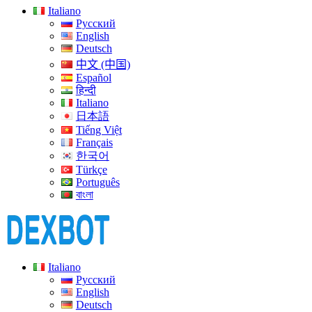
Italiano
Русский
English
Deutsch
中文 (中国)
Español
हिन्दी
Italiano
日本語
Tiếng Việt
Français
한국어
Türkçe
Português
বাংলা
Italiano
Русский
English
Deutsch