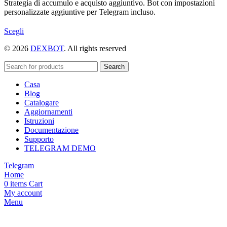
Strategia di accumulo e acquisto aggiuntivo. Bot con impostazioni
personalizzate aggiuntive per Telegram incluso.
Questo
Scegli
prodotto
© 2026
DEXBOT
. All rights reserved
ha
più
varianti.
Search
Le
Casa
opzioni
Blog
possono
Catalogare
essere
Aggiornamenti
scelte
Istruzioni
nella
Documentazione
pagina
Supporto
del
TELEGRAM DEMO
prodotto
Telegram
Home
0
items
Cart
My account
Menu