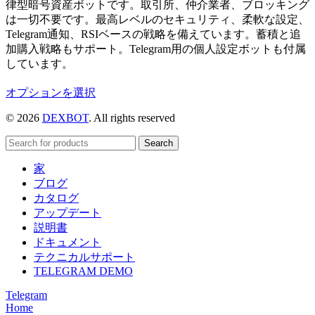
律型暗号資産ボットです。取引所、仲介業者、ブロッキング
は一切不要です。最高レベルのセキュリティ、柔軟な設定、
Telegram通知、RSIベースの戦略を備えています。蓄積と追
加購入戦略もサポート。Telegram用の個人設定ボットも付属
しています。
こ
オプションを選択
の
© 2026
DEXBOT
. All rights reserved
商
品
Search
に
は
家
複
ブログ
数
カタログ
の
アップデート
バ
説明書
リ
ドキュメント
エ
テクニカルサポート
ー
TELEGRAM DEMO
シ
Telegram
ョ
Home
ン