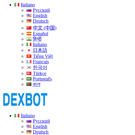
Italiano
Русский
English
Deutsch
中文 (中国)
Español
हिन्दी
Italiano
日本語
Tiếng Việt
Français
한국어
Türkçe
Português
বাংলা
Italiano
Русский
English
Deutsch