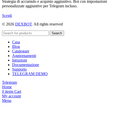
Strategia di accumulo e acquisto aggiuntivo. Bot con impostazioni
personalizzate aggiuntive per Telegram incluso.
Questo
Scegli
prodotto
© 2026
DEXBOT
. All rights reserved
ha
più
varianti.
Search
Le
Casa
opzioni
Blog
possono
Catalogare
essere
Aggiornamenti
scelte
Istruzioni
nella
Documentazione
pagina
Supporto
del
TELEGRAM DEMO
prodotto
Telegram
Home
0
items
Cart
My account
Menu