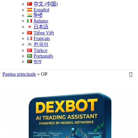
中文 (中国)
Español
हिन्दी
Italiano
日本語
Tiếng Việt
Français
한국어
Türkçe
Português
বাংলা
Pagina principale
»
OP