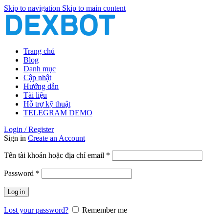
Skip to navigation
Skip to main content
Trang chủ
Blog
Danh mục
Cập nhật
Hướng dẫn
Tài liệu
Hỗ trợ kỹ thuật
TELEGRAM DEMO
Login / Register
Sign in
Create an Account
Bắt
Tên tài khoản hoặc địa chỉ email
*
buộc
Bắt
Password
*
buộc
Log in
Lost your password?
Remember me