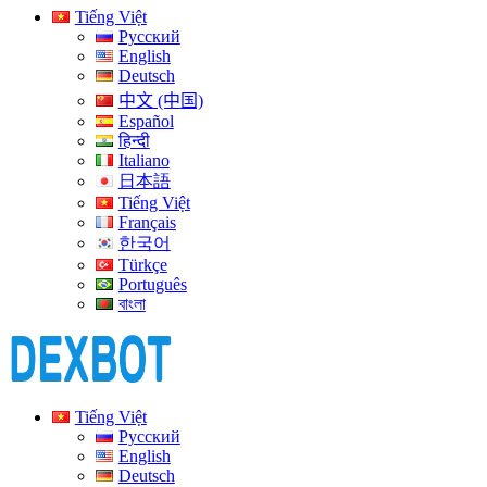
Tiếng Việt
Русский
English
Deutsch
中文 (中国)
Español
हिन्दी
Italiano
日本語
Tiếng Việt
Français
한국어
Türkçe
Português
বাংলা
Tiếng Việt
Русский
English
Deutsch