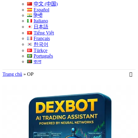
中文 (中国)
Español
हिन्दी
Italiano
日本語
Tiếng Việt
Français
한국어
Türkçe
Português
বাংলা
Trang chủ
»
OP