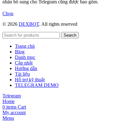
nhân bổ sung cho Telegram cũng được bao gồm.
Sản
Chọn
phẩm
© 2026
DEXBOT
. All rights reserved
này
có
nhiều
Search
biến
Trang chủ
thể.
Blog
Các
Danh mục
tùy
Cập nhật
chọn
Hướng dẫn
có
Tài liệu
thể
Hỗ trợ kỹ thuật
được
TELEGRAM DEMO
chọn
trên
Telegram
trang
Home
sản
0
items
Cart
phẩm
My account
Menu