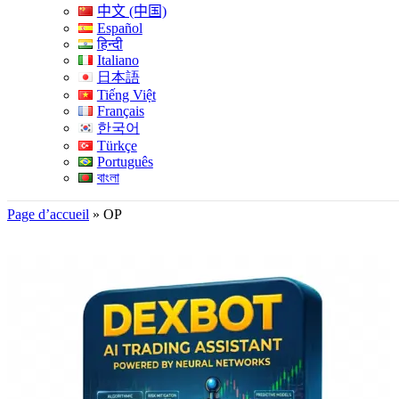
中文 (中国)
Español
हिन्दी
Italiano
日本語
Tiếng Việt
Français
한국어
Türkçe
Português
বাংলা
Page d’accueil
»
OP