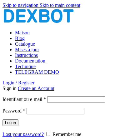
Skip to navigation
Skip to main content
Maison
Blog
Catalogue
Mises à jour
Instructions
Documentation
Technique
TELEGRAM DEMO
Login / Register
Sign in
Create an Account
Obligatoire
Identifiant ou e-mail
*
Obligatoire
Password
*
Log in
Lost your password?
Remember me