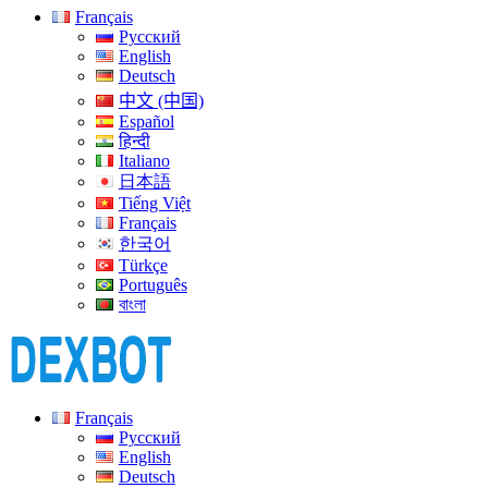
Français
Русский
English
Deutsch
中文 (中国)
Español
हिन्दी
Italiano
日本語
Tiếng Việt
Français
한국어
Türkçe
Português
বাংলা
Français
Русский
English
Deutsch