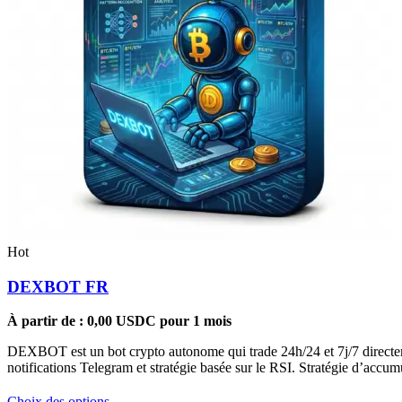
Hot
DEXBOT FR
À partir de :
0,00
USDC
pour 1 mois
DEXBOT est un bot crypto autonome qui trade 24h/24 et 7j/7 directeme
notifications Telegram et stratégie basée sur le RSI. Stratégie d’acc
Ce
Choix des options