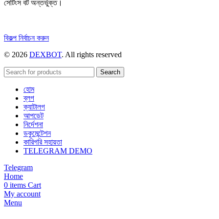
সেটিংস বট অন্তর্ভুক্ত।
এই
বিকল্প নির্বাচন করুন
পণ্যটির
© 2026
DEXBOT
. All rights reserved
একাধিক
রূপ
রয়েছে।
Search
বিকল্পগুলো
হোম
পণ্য
ব্লগ
পাতায়
ক্যাটালগ
বেছে
আপডেট
নেওয়া
নির্দেশনা
যেতে
ডকুমেন্টেশন
পারে।
কারিগরি সহায়তা
TELEGRAM DEMO
Telegram
Home
0
items
Cart
My account
Menu