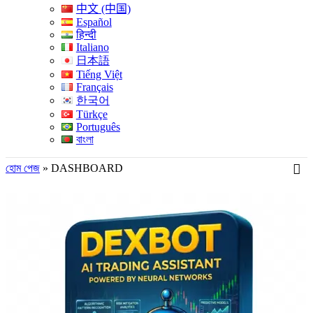
中文 (中国)
Español
हिन्दी
Italiano
日本語
Tiếng Việt
Français
한국어
Türkçe
Português
বাংলা
হোম পেজ
»
DASHBOARD