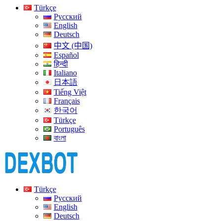
Türkçe
Русский
English
Deutsch
中文 (中国)
Español
हिन्दी
Italiano
日本語
Tiếng Việt
Français
한국어
Türkçe
Português
বাংলা
Türkçe
Русский
English
Deutsch