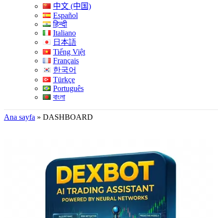
中文 (中国)
Español
हिन्दी
Italiano
日本語
Tiếng Việt
Français
한국어
Türkçe
Português
বাংলা
Ana sayfa
»
DASHBOARD