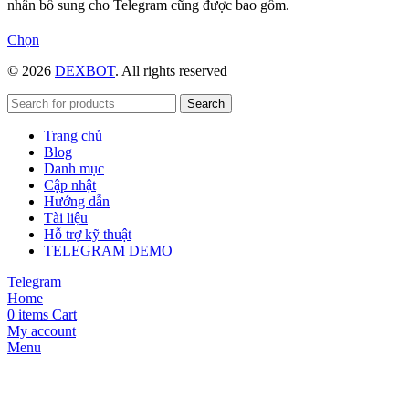
nhân bổ sung cho Telegram cũng được bao gồm.
Sản
Chọn
phẩm
© 2026
DEXBOT
. All rights reserved
này
có
nhiều
Search
biến
Trang chủ
thể.
Blog
Các
Danh mục
tùy
Cập nhật
chọn
Hướng dẫn
có
Tài liệu
thể
Hỗ trợ kỹ thuật
được
TELEGRAM DEMO
chọn
trên
Telegram
trang
Home
sản
0
items
Cart
phẩm
My account
Menu