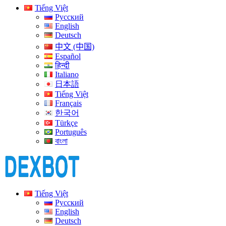
Tiếng Việt
Русский
English
Deutsch
中文 (中国)
Español
हिन्दी
Italiano
日本語
Tiếng Việt
Français
한국어
Türkçe
Português
বাংলা
Tiếng Việt
Русский
English
Deutsch