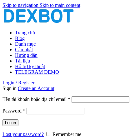
Skip to navigation
Skip to main content
Trang chủ
Blog
Danh mục
Cập nhật
Hướng dẫn
Tài liệu
Hỗ trợ kỹ thuật
TELEGRAM DEMO
Login / Register
Sign in
Create an Account
Bắt
Tên tài khoản hoặc địa chỉ email
*
buộc
Bắt
Password
*
buộc
Log in
Lost your password?
Remember me