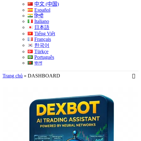
中文 (中国)
Español
हिन्दी
Italiano
日本語
Tiếng Việt
Français
한국어
Türkçe
Português
বাংলা
Trang chủ
»
DASHBOARD