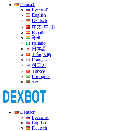
Deutsch
Русский
English
Deutsch
中文 (中国)
Español
हिन्दी
Italiano
日本語
Tiếng Việt
Français
한국어
Türkçe
Português
বাংলা
Deutsch
Русский
English
Deutsch