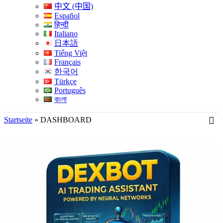
中文 (中国)
Español
हिन्दी
Italiano
日本語
Tiếng Việt
Français
한국어
Türkçe
Português
বাংলা
Startseite
»
DASHBOARD