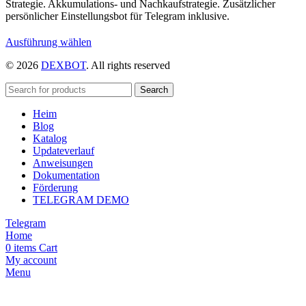
Strategie. Akkumulations- und Nachkaufstrategie. Zusätzlicher
persönlicher Einstellungsbot für Telegram inklusive.
Dieses
Ausführung wählen
Produkt
© 2026
DEXBOT
. All rights reserved
weist
mehrere
Varianten
Search
auf.
Heim
Die
Blog
Optionen
Katalog
können
Updateverlauf
auf
Anweisungen
der
Dokumentation
Produktseite
Förderung
gewählt
TELEGRAM DEMO
werden
Telegram
Home
0
items
Cart
My account
Menu