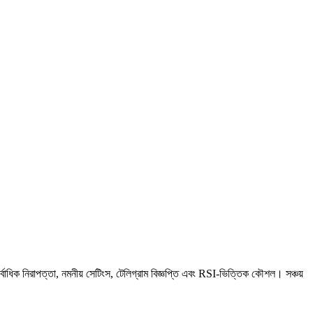
ক নিরাপত্তা, নমনীয় সেটিংস, টেলিগ্রাম বিজ্ঞপ্তি এবং RSI-ভিত্তিক কৌশল। সঞ্চয়