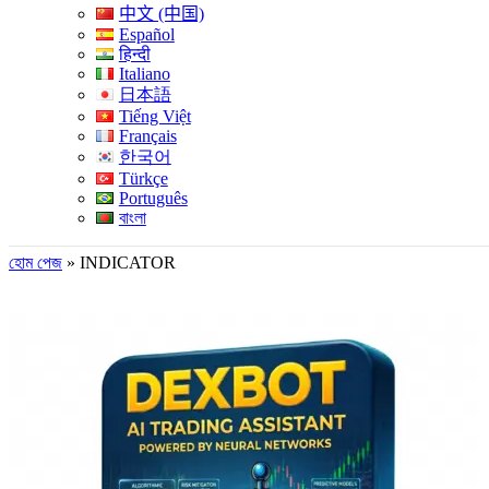
中文 (中国)
Español
हिन्दी
Italiano
日本語
Tiếng Việt
Français
한국어
Türkçe
Português
বাংলা
হোম পেজ
»
INDICATOR