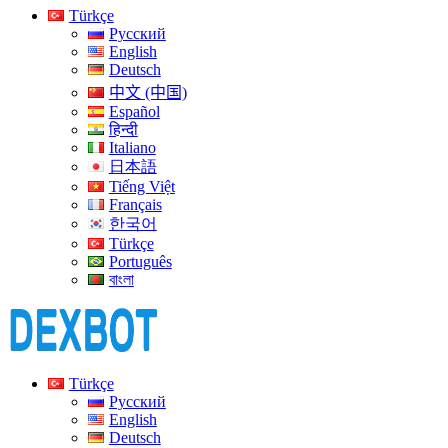
Türkçe
Русский
English
Deutsch
中文 (中国)
Español
हिन्दी
Italiano
日本語
Tiếng Việt
Français
한국어
Türkçe
Português
বাংলা
Türkçe
Русский
English
Deutsch