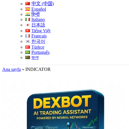
中文 (中国)
Español
हिन्दी
Italiano
日本語
Tiếng Việt
Français
한국어
Türkçe
Português
বাংলা
Ana sayfa
»
INDICATOR