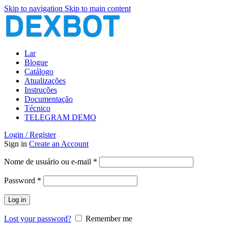
Skip to navigation
Skip to main content
Lar
Blogue
Catálogo
Atualizações
Instruções
Documentação
Técnico
TELEGRAM DEMO
Login / Register
Sign in
Create an Account
Obrigatório
Nome de usuário ou e-mail
*
Obrigatório
Password
*
Log in
Lost your password?
Remember me