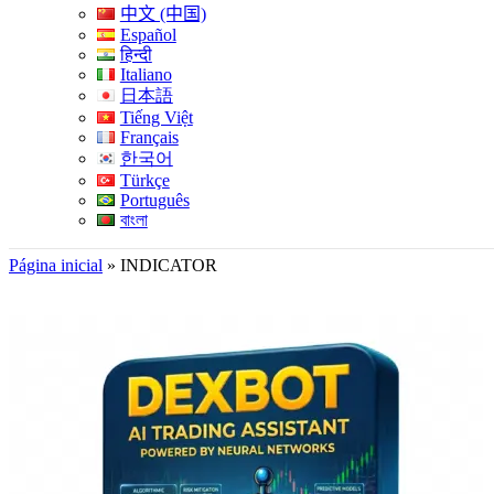
中文 (中国)
Español
हिन्दी
Italiano
日本語
Tiếng Việt
Français
한국어
Türkçe
Português
বাংলা
Página inicial
»
INDICATOR