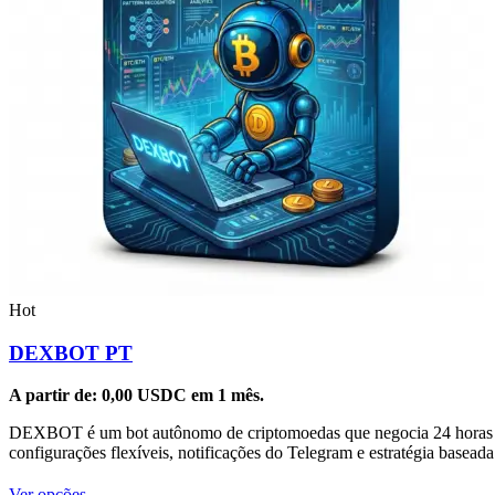
Hot
DEXBOT PT
A partir de:
0,00
USDC
em 1 mês.
DEXBOT é um bot autônomo de criptomoedas que negocia 24 horas por 
configurações flexíveis, notificações do Telegram e estratégia basea
Este
Ver opções