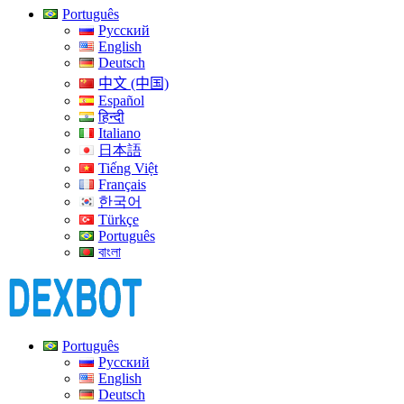
Português
Русский
English
Deutsch
中文 (中国)
Español
हिन्दी
Italiano
日本語
Tiếng Việt
Français
한국어
Türkçe
Português
বাংলা
Português
Русский
English
Deutsch