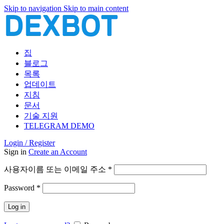
Skip to navigation
Skip to main content
집
블로그
목록
업데이트
지침
문서
기술 지원
TELEGRAM DEMO
Login / Register
Sign in
Create an Account
필
사용자이름 또는 이메일 주소
*
수
필
Password
*
항
수
목
Log in
항
목