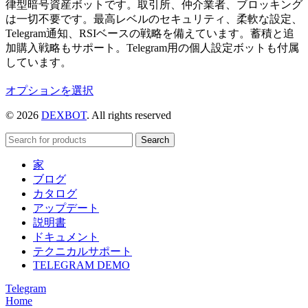
律型暗号資産ボットです。取引所、仲介業者、ブロッキング
は一切不要です。最高レベルのセキュリティ、柔軟な設定、
Telegram通知、RSIベースの戦略を備えています。蓄積と追
加購入戦略もサポート。Telegram用の個人設定ボットも付属
しています。
こ
オプションを選択
の
© 2026
DEXBOT
. All rights reserved
商
品
Search
に
は
家
複
ブログ
数
カタログ
の
アップデート
バ
説明書
リ
ドキュメント
エ
テクニカルサポート
ー
TELEGRAM DEMO
シ
Telegram
ョ
Home
ン