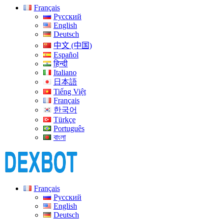
Français
Русский
English
Deutsch
中文 (中国)
Español
हिन्दी
Italiano
日本語
Tiếng Việt
Français
한국어
Türkçe
Português
বাংলা
Français
Русский
English
Deutsch