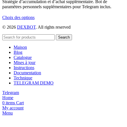
Stratégie d’accumulation et d’achat supplémentaire. Bot de
paramètres personnels supplémentaires pour Telegram inclus.
Ce
Choix des options
produit
© 2026
DEXBOT
. All rights reserved
a
plusieurs
variations.
Search
Les
Maison
options
Blog
peuvent
Catalogue
être
Mises à jour
choisies
Instructions
sur
Documentation
la
Technique
page
TELEGRAM DEMO
du
produit
Telegram
Home
0
items
Cart
My account
Menu