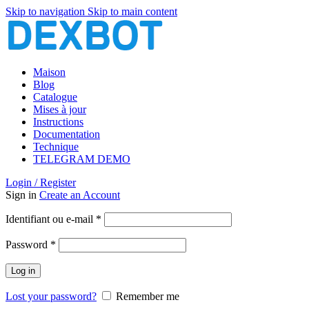
Skip to navigation
Skip to main content
Maison
Blog
Catalogue
Mises à jour
Instructions
Documentation
Technique
TELEGRAM DEMO
Login / Register
Sign in
Create an Account
Obligatoire
Identifiant ou e-mail
*
Obligatoire
Password
*
Log in
Lost your password?
Remember me