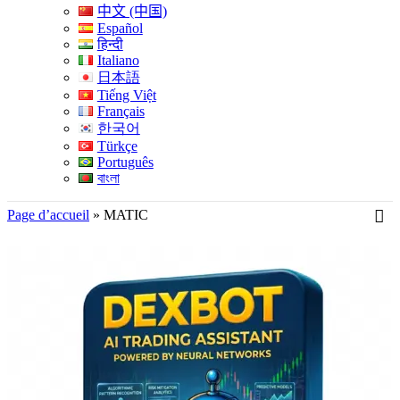
中文 (中国)
Español
हिन्दी
Italiano
日本語
Tiếng Việt
Français
한국어
Türkçe
Português
বাংলা
Page d’accueil
»
MATIC