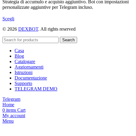
Strategia di accumulo e acquisto aggiuntivo. Bot con impostazioni
personalizzate aggiuntive per Telegram incluso.
Questo
Scegli
prodotto
© 2026
DEXBOT
. All rights reserved
ha
più
varianti.
Search
Le
Casa
opzioni
Blog
possono
Catalogare
essere
Aggiornamenti
scelte
Istruzioni
nella
Documentazione
pagina
Supporto
del
TELEGRAM DEMO
prodotto
Telegram
Home
0
items
Cart
My account
Menu