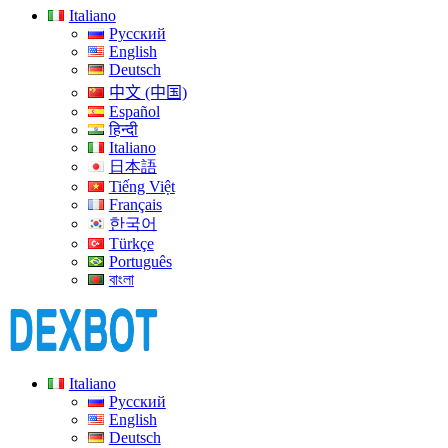
Italiano
Русский
English
Deutsch
中文 (中国)
Español
हिन्दी
Italiano
日本語
Tiếng Việt
Français
한국어
Türkçe
Português
বাংলা
Italiano
Русский
English
Deutsch