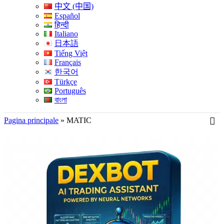
中文 (中国)
Español
हिन्दी
Italiano
日本語
Tiếng Việt
Français
한국어
Türkçe
Português
বাংলা
Pagina principale
»
MATIC