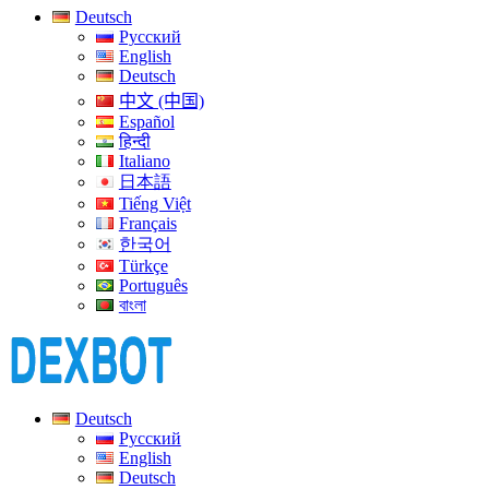
Deutsch
Русский
English
Deutsch
中文 (中国)
Español
हिन्दी
Italiano
日本語
Tiếng Việt
Français
한국어
Türkçe
Português
বাংলা
Deutsch
Русский
English
Deutsch