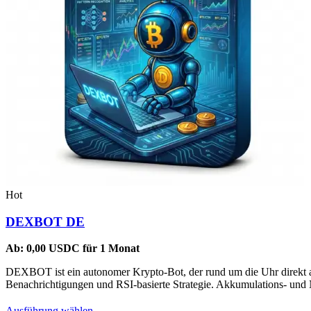
Hot
DEXBOT DE
Ab:
0,00
USDC
für 1 Monat
DEXBOT ist ein autonomer Krypto-Bot, der rund um die Uhr direkt au
Benachrichtigungen und RSI-basierte Strategie. Akkumulations- und Na
Dieses
Ausführung wählen