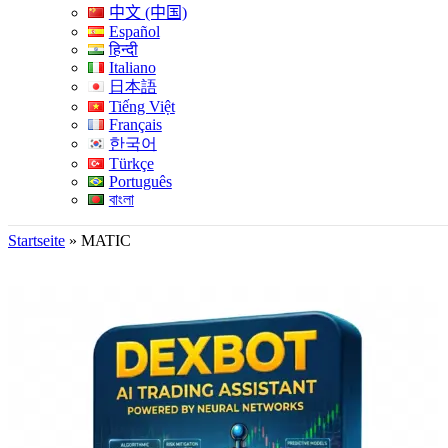
中文 (中国)
Español
हिन्दी
Italiano
日本語
Tiếng Việt
Français
한국어
Türkçe
Português
বাংলা
Startseite
»
MATIC