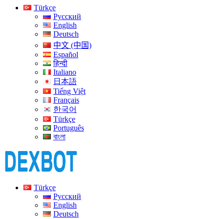
Türkçe
Русский
English
Deutsch
中文 (中国)
Español
हिन्दी
Italiano
日本語
Tiếng Việt
Français
한국어
Türkçe
Português
বাংলা
Türkçe
Русский
English
Deutsch