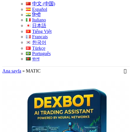
中文 (中国)
Español
हिन्दी
Italiano
日本語
Tiếng Việt
Français
한국어
Türkçe
Português
বাংলা
Ana sayfa
»
MATIC