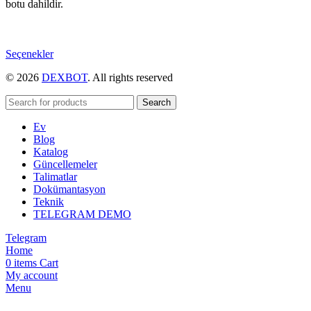
botu dahildir.
Bu
Seçenekler
ürünün
© 2026
DEXBOT
. All rights reserved
birden
fazla
varyasyonu
Search
var.
Ev
Seçenekler
Blog
ürün
Katalog
sayfasından
Güncellemeler
seçilebilir
Talimatlar
Dokümantasyon
Teknik
TELEGRAM DEMO
Telegram
Home
0
items
Cart
My account
Menu