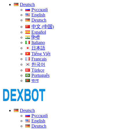
Deutsch
Русский
English
Deutsch
中文 (中国)
Español
हिन्दी
Italiano
日本語
Tiếng Việt
Français
한국어
Türkçe
Português
বাংলা
Deutsch
Русский
English
Deutsch