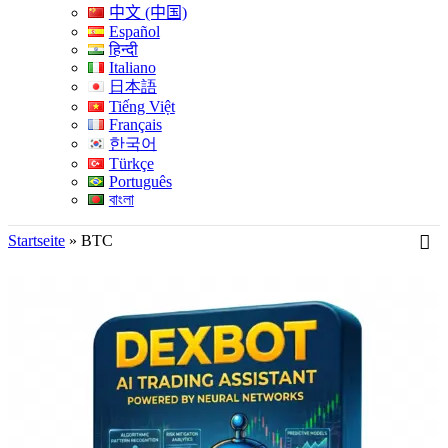
中文 (中国)
Español
हिन्दी
Italiano
日本語
Tiếng Việt
Français
한국어
Türkçe
Português
বাংলা
Startseite
»
BTC