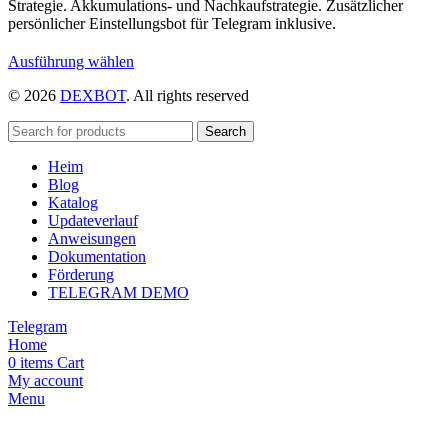
Strategie. Akkumulations- und Nachkaufstrategie. Zusätzlicher
persönlicher Einstellungsbot für Telegram inklusive.
Dieses
Ausführung wählen
Produkt
© 2026
DEXBOT
. All rights reserved
weist
mehrere
Varianten
Search
auf.
Heim
Die
Blog
Optionen
Katalog
können
Updateverlauf
auf
Anweisungen
der
Dokumentation
Produktseite
Förderung
gewählt
TELEGRAM DEMO
werden
Telegram
Home
0
items
Cart
My account
Menu