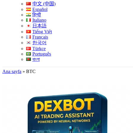
中文 (中国)
Español
हिन्दी
Italiano
日本語
Tiếng Việt
Français
한국어
Türkçe
Português
বাংলা
Ana sayfa
»
BTC