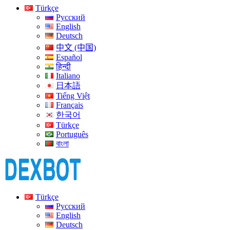
Türkçe
Русский
English
Deutsch
中文 (中国)
Español
हिन्दी
Italiano
日本語
Tiếng Việt
Français
한국어
Türkçe
Português
বাংলা
Türkçe
Русский
English
Deutsch