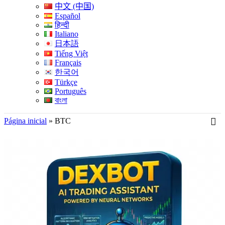
中文 (中国)
Español
हिन्दी
Italiano
日本語
Tiếng Việt
Français
한국어
Türkçe
Português
বাংলা
Página inicial
»
BTC