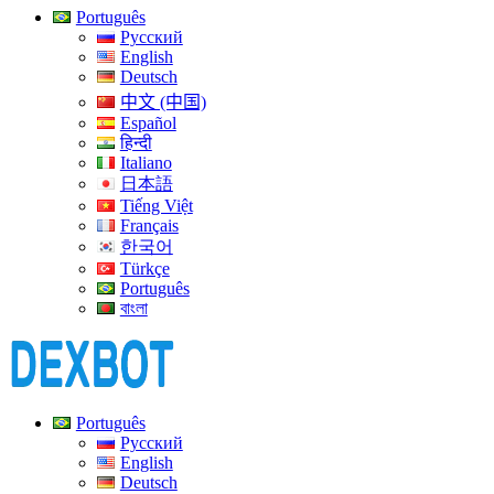
Português
Русский
English
Deutsch
中文 (中国)
Español
हिन्दी
Italiano
日本語
Tiếng Việt
Français
한국어
Türkçe
Português
বাংলা
Português
Русский
English
Deutsch