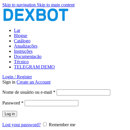
Skip to navigation
Skip to main content
Lar
Blogue
Catálogo
Atualizações
Instruções
Documentação
Técnico
TELEGRAM DEMO
Login / Register
Sign in
Create an Account
Obrigatório
Nome de usuário ou e-mail
*
Obrigatório
Password
*
Log in
Lost your password?
Remember me