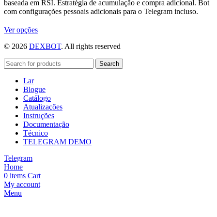
baseada em RSI. Estratégia de acumulação e compra adicional. Bot
com configurações pessoais adicionais para o Telegram incluso.
Este
Ver opções
produto
© 2026
DEXBOT
. All rights reserved
tem
várias
variantes.
Search
As
Lar
opções
Blogue
podem
Catálogo
ser
Atualizações
escolhidas
Instruções
na
Documentação
página
Técnico
do
TELEGRAM DEMO
produto
Telegram
Home
0
items
Cart
My account
Menu