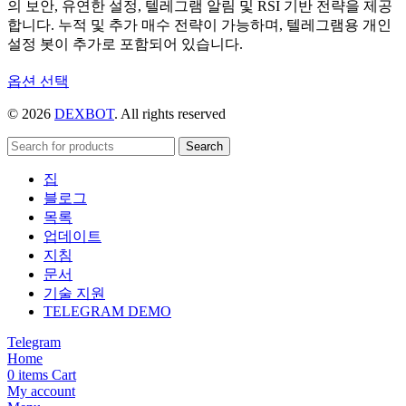
의 보안, 유연한 설정, 텔레그램 알림 및 RSI 기반 전략을 제공
합니다. 누적 및 추가 매수 전략이 가능하며, 텔레그램용 개인
설정 봇이 추가로 포함되어 있습니다.
여
옵션 선택
러
© 2026
DEXBOT
. All rights reserved
상
품
Search
옵
션
집
이
블로그
이
목록
상
업데이트
품
지침
에
문서
있
기술 지원
습
TELEGRAM DEMO
니
Telegram
다.
Home
상
0
items
Cart
품
My account
페