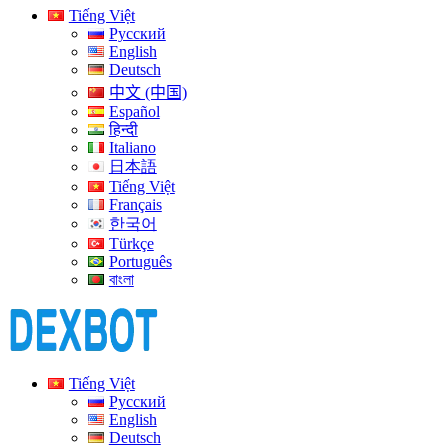
Tiếng Việt
Русский
English
Deutsch
中文 (中国)
Español
हिन्दी
Italiano
日本語
Tiếng Việt
Français
한국어
Türkçe
Português
বাংলা
Tiếng Việt
Русский
English
Deutsch