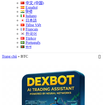
中文 (中国)
Español
हिन्दी
Italiano
日本語
Tiếng Việt
Français
한국어
Türkçe
Português
বাংলা
Trang chủ
»
BTC