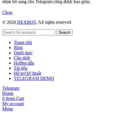
nhân bổ sung cho Telegram cũng được bao gồm.
Sản
Chọn
phẩm
© 2026
DEXBOT
. All rights reserved
này
có
nhiều
Search
biến
Trang chủ
thể.
Blog
Các
Danh mục
tùy
Cập nhật
chọn
Hướng dẫn
có
Tài liệu
thể
Hỗ trợ kỹ thuật
được
TELEGRAM DEMO
chọn
trên
Telegram
trang
Home
sản
0
items
Cart
phẩm
My account
Menu