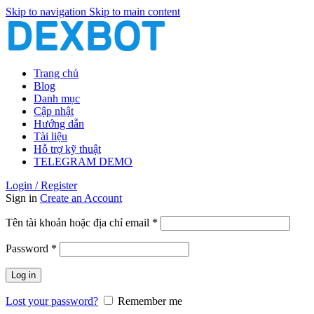
Skip to navigation
Skip to main content
Trang chủ
Blog
Danh mục
Cập nhật
Hướng dẫn
Tài liệu
Hỗ trợ kỹ thuật
TELEGRAM DEMO
Login / Register
Sign in
Create an Account
Bắt
Tên tài khoản hoặc địa chỉ email
*
buộc
Bắt
Password
*
buộc
Log in
Lost your password?
Remember me