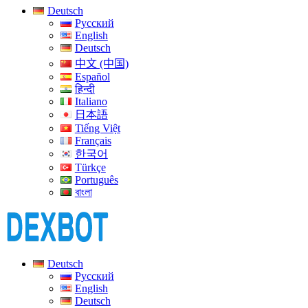
Deutsch
Русский
English
Deutsch
中文 (中国)
Español
हिन्दी
Italiano
日本語
Tiếng Việt
Français
한국어
Türkçe
Português
বাংলা
Deutsch
Русский
English
Deutsch