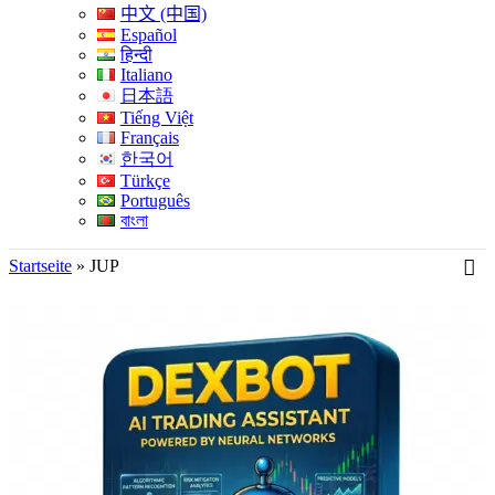
中文 (中国)
Español
हिन्दी
Italiano
日本語
Tiếng Việt
Français
한국어
Türkçe
Português
বাংলা
Startseite
»
JUP