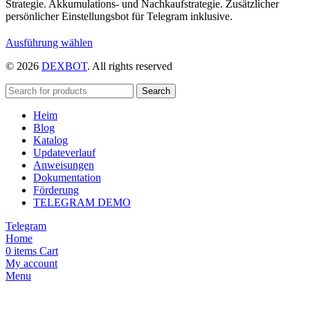
Strategie. Akkumulations- und Nachkaufstrategie. Zusätzlicher
persönlicher Einstellungsbot für Telegram inklusive.
Dieses
Ausführung wählen
Produkt
© 2026
DEXBOT
. All rights reserved
weist
mehrere
Varianten
Search
auf.
Heim
Die
Blog
Optionen
Katalog
können
Updateverlauf
auf
Anweisungen
der
Dokumentation
Produktseite
Förderung
gewählt
TELEGRAM DEMO
werden
Telegram
Home
0
items
Cart
My account
Menu