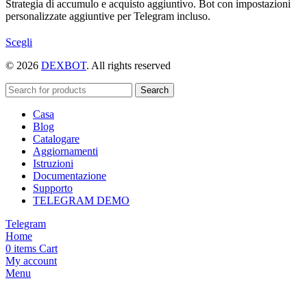
Strategia di accumulo e acquisto aggiuntivo. Bot con impostazioni
personalizzate aggiuntive per Telegram incluso.
Questo
Scegli
prodotto
© 2026
DEXBOT
. All rights reserved
ha
più
varianti.
Search
Le
Casa
opzioni
Blog
possono
Catalogare
essere
Aggiornamenti
scelte
Istruzioni
nella
Documentazione
pagina
Supporto
del
TELEGRAM DEMO
prodotto
Telegram
Home
0
items
Cart
My account
Menu