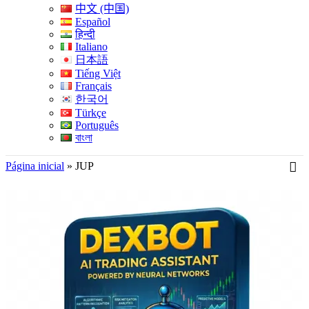
中文 (中国)
Español
हिन्दी
Italiano
日本語
Tiếng Việt
Français
한국어
Türkçe
Português
বাংলা
Página inicial
»
JUP