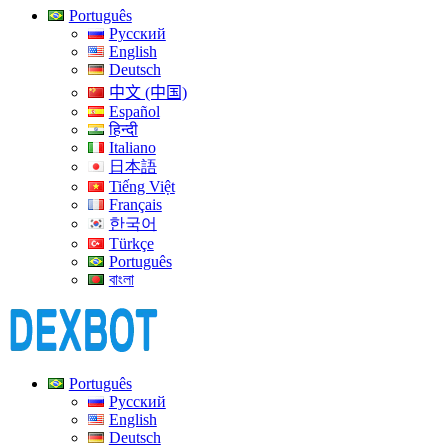
Português
Русский
English
Deutsch
中文 (中国)
Español
हिन्दी
Italiano
日本語
Tiếng Việt
Français
한국어
Türkçe
Português
বাংলা
Português
Русский
English
Deutsch