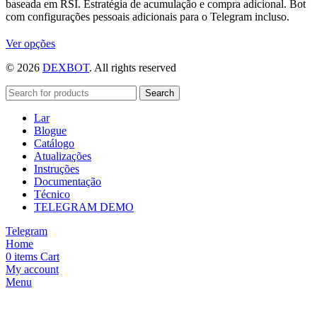
baseada em RSI. Estratégia de acumulação e compra adicional. Bot
com configurações pessoais adicionais para o Telegram incluso.
Este
Ver opções
produto
© 2026
DEXBOT
. All rights reserved
tem
várias
variantes.
Search
As
Lar
opções
Blogue
podem
Catálogo
ser
Atualizações
escolhidas
Instruções
na
Documentação
página
Técnico
do
TELEGRAM DEMO
produto
Telegram
Home
0
items
Cart
My account
Menu