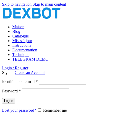
Skip to navigation
Skip to main content
Maison
Blog
Catalogue
Mises à jour
Instructions
Documentation
Technique
TELEGRAM DEMO
Login / Register
Sign in
Create an Account
Obligatoire
Identifiant ou e-mail
*
Obligatoire
Password
*
Log in
Lost your password?
Remember me