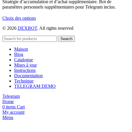
Stratégie d’accumulation et d’achat supplémentaire. Bot de
paramètres personnels supplémentaires pour Telegram inclus.
Ce
Choix des options
produit
© 2026
DEXBOT
. All rights reserved
a
plusieurs
variations.
Search
Les
Maison
options
Blog
peuvent
Catalogue
être
Mises à jour
choisies
Instructions
sur
Documentation
la
Technique
page
TELEGRAM DEMO
du
produit
Telegram
Home
0
items
Cart
My account
Menu