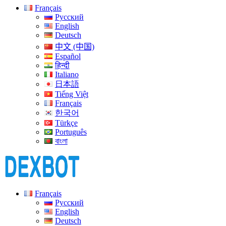
Français
Русский
English
Deutsch
中文 (中国)
Español
हिन्दी
Italiano
日本語
Tiếng Việt
Français
한국어
Türkçe
Português
বাংলা
Français
Русский
English
Deutsch