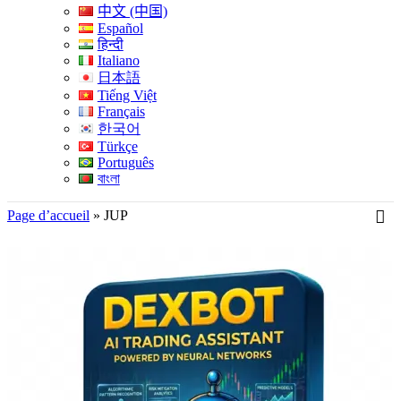
中文 (中国)
Español
हिन्दी
Italiano
日本語
Tiếng Việt
Français
한국어
Türkçe
Português
বাংলা
Page d’accueil
»
JUP