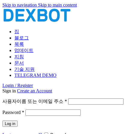
Skip to navigation
Skip to main content
집
블로그
목록
업데이트
지침
문서
기술 지원
TELEGRAM DEMO
Login / Register
Sign in
Create an Account
필
사용자이름 또는 이메일 주소
*
수
필
Password
*
항
수
목
Log in
항
목